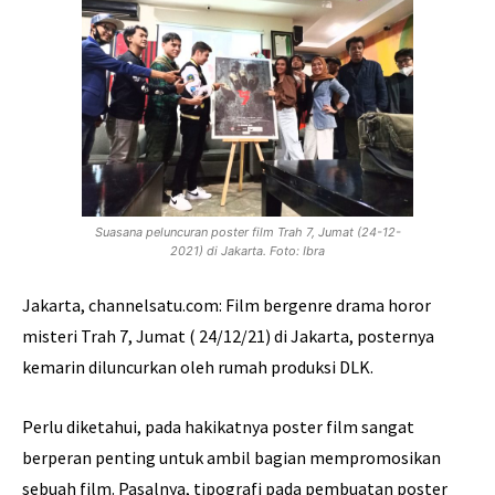
Suasana peluncuran poster film Trah 7, Jumat (24-12-
2021) di Jakarta. Foto: Ibra
Jakarta, channelsatu.com: Film bergenre drama horor
misteri Trah 7, Jumat ( 24/12/21) di Jakarta, posternya
kemarin diluncurkan oleh rumah produksi DLK.
Perlu diketahui, pada hakikatnya poster film sangat
berperan penting untuk ambil bagian mempromosikan
sebuah film. Pasalnya, tipografi pada pembuatan poster