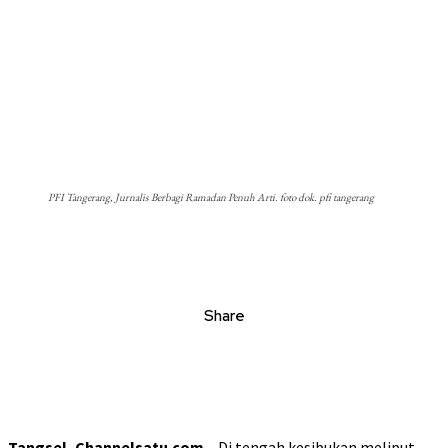
PFI Tangerang, Jurnalis Berbagi Ramadan Penuh Arti. foto dok. pfi tangerang
Share
Tangsel, Channelsatu.com
– Di tengah kesibukan meliput