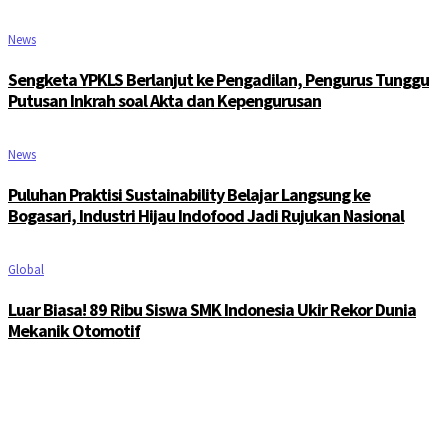
News
Sengketa YPKLS Berlanjut ke Pengadilan, Pengurus Tunggu
Putusan Inkrah soal Akta dan Kepengurusan
News
Puluhan Praktisi Sustainability Belajar Langsung ke
Bogasari, Industri Hijau Indofood Jadi Rujukan Nasional
Global
Luar Biasa! 89 Ribu Siswa SMK Indonesia Ukir Rekor Dunia
Mekanik Otomotif