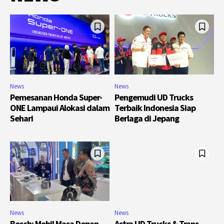
News
News
Pemesanan Honda Super-
Pengemudi UD Trucks
ONE Lampaui Alokasi dalam
Terbaik Indonesia Siap
Sehari
Berlaga di Jepang
News
News
Bosch: Mobil Masa Depan
Astra UD Trucks & Trans