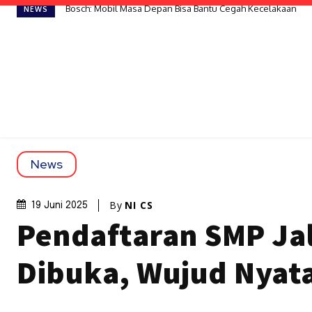
Bosch: Mobil Masa Depan Bisa Bantu Cegah Kecelakaan
NEWS
News
By
NI CS
19 Juni 2025
Pendaftaran SMP Jal
Dibuka, Wujud Nyata