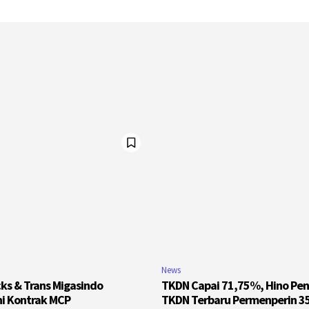
News
cks & Trans Migasindo
TKDN Capai 71,75%, Hino Pen
i Kontrak MCP
TKDN Terbaru Permenperin 3