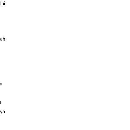
lui
lah
an
a
u
nya