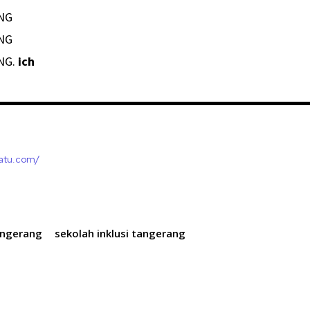
ANG
ANG
ANG.
ich
satu.com/
angerang
sekolah inklusi tangerang