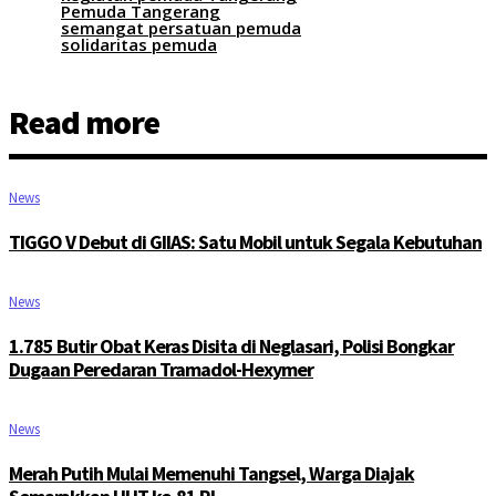
Pemuda Tangerang
semangat persatuan pemuda
solidaritas pemuda
Read more
News
TIGGO V Debut di GIIAS: Satu Mobil untuk Segala Kebutuhan
News
1.785 Butir Obat Keras Disita di Neglasari, Polisi Bongkar
Dugaan Peredaran Tramadol-Hexymer
News
Merah Putih Mulai Memenuhi Tangsel, Warga Diajak