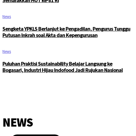
Semarakkan HUT ke-81 RI
News
Sengketa YPKLS Berlanjut ke Pengadilan, Pengurus Tunggu
Putusan Inkrah soal Akta dan Kepengurusan
News
Puluhan Praktisi Sustainability Belajar Langsung ke
Bogasari, Industri Hijau Indofood Jadi Rujukan Nasional
NEWS