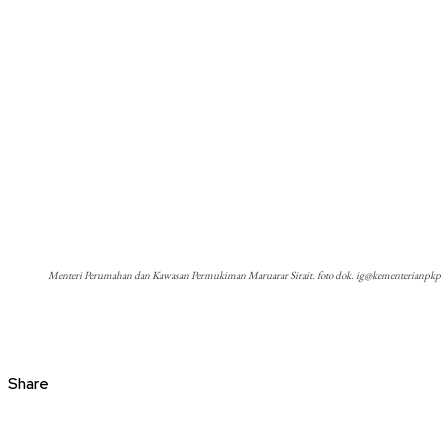
Menteri Perumahan dan Kawasan Permukiman Maruarar Sirait. foto dok. ig@kementerianpkp
Share