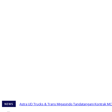
Astra UD Trucks & Trans Migasindo Tandatangani Kontrak MC
NEWS