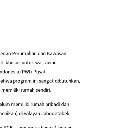
terian Perumahan dan Kawasan
di khusus untuk wartawan.
ndonesia (PWI) Pusat.
hwa program ini sangat dibutuhkan,
 memiliki rumah sendiri.
elum memiliki rumah pribadi dan
(menikah) di wilayah Jabodetabek.
an PGB. Uang muka hanya 1 persen,