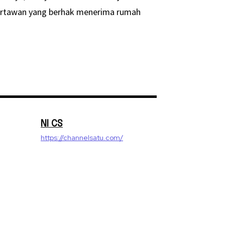
artawan yang berhak menerima rumah
NI CS
https://channelsatu.com/