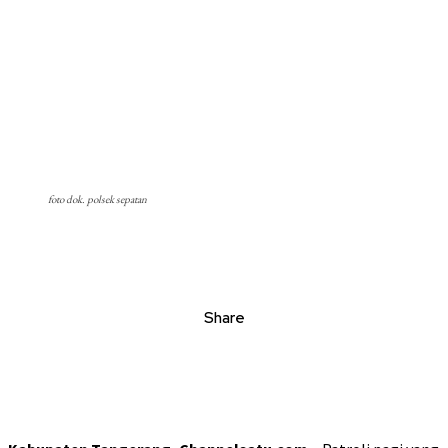
foto dok. polsek sepatan
Share