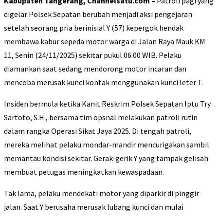
Kabupaten Tangerang, Channelsatu.com –
Patroli pagi yang
digelar Polsek Sepatan berubah menjadi aksi pengejaran
setelah seorang pria berinisial Y (57) kepergok hendak
membawa kabur sepeda motor warga di Jalan Raya Mauk KM
11, Senin (24/11/2025) sekitar pukul 06.00 WIB. Pelaku
diamankan saat sedang mendorong motor incaran dan
mencoba merusak kunci kontak menggunakan kunci leter T.
Insiden bermula ketika Kanit Reskrim Polsek Sepatan Iptu Try
Sartoto, S.H., bersama tim opsnal melakukan patroli rutin
dalam rangka Operasi Sikat Jaya 2025. Di tengah patroli,
mereka melihat pelaku mondar-mandir mencurigakan sambil
memantau kondisi sekitar. Gerak-gerik Y yang tampak gelisah
membuat petugas meningkatkan kewaspadaan.
Tak lama, pelaku mendekati motor yang diparkir di pinggir
jalan. Saat Y berusaha merusak lubang kunci dan mulai