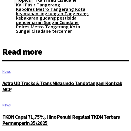
ikan mati Cisadane
Topics
Kali Pasir Tangerang
Kapolres Metro Tangerang Kota
keamanan lingkungan Tangerang.
kebakaran gudang pestisida
pencemaran Sungai Cisadane
Polres Metro Tangerang Kota
Sungai Cisadane tercemar
Read more
News
Astra UD Trucks & Trans Migasindo Tandatangani Kontrak
MCP
News
TKDN Capai 71,75%, Hino Penuhi Regulasi TKDN Terbaru
Permenperin 35/2025