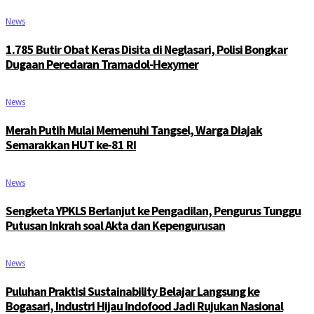
News
1.785 Butir Obat Keras Disita di Neglasari, Polisi Bongkar
Dugaan Peredaran Tramadol-Hexymer
News
Merah Putih Mulai Memenuhi Tangsel, Warga Diajak
Semarakkan HUT ke-81 RI
News
Sengketa YPKLS Berlanjut ke Pengadilan, Pengurus Tunggu
Putusan Inkrah soal Akta dan Kepengurusan
News
Puluhan Praktisi Sustainability Belajar Langsung ke
Bogasari, Industri Hijau Indofood Jadi Rujukan Nasional