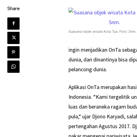
Share
Suasana objek wisata Kota Tua. Foto: Snm.
ingin menjadikan OnTa sebaga
dunia, dan dinantinya bisa di
pelancong dunia.
Aplikasi OnTa merupakan hasi
Indonesia. “Kami tergelitik u
luas dan beraneka ragam buda
pula,“ ujar Djono Karyadi, sa
pertengahan Agustus 2017. D
pakar mengenai pariwisata J