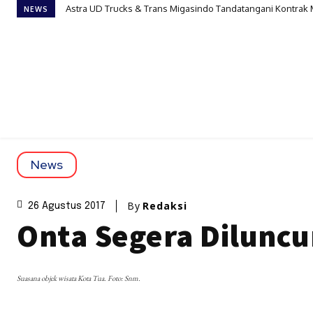
Astra UD Trucks & Trans Migasindo Tandatangani Kontrak
NEWS
News
By
Redaksi
26 Agustus 2017
Onta Segera Dilunc
Suasana objek wisata Kota Tua. Foto: Snm.