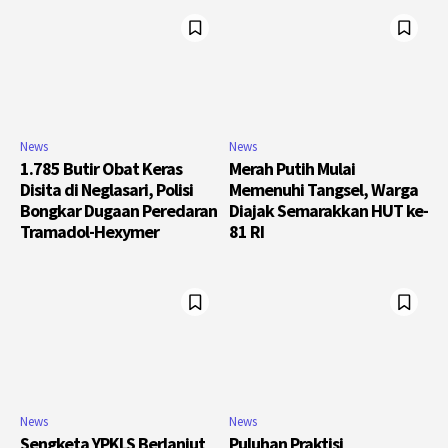
News
News
1.785 Butir Obat Keras
Merah Putih Mulai
Disita di Neglasari, Polisi
Memenuhi Tangsel, Warga
Bongkar Dugaan Peredaran
Diajak Semarakkan HUT ke-
Tramadol-Hexymer
81 RI
News
News
Sengketa YPKLS Berlanjut
Puluhan Praktisi