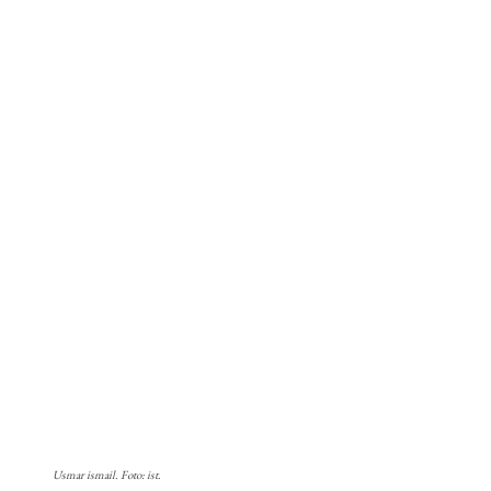
Usmar ismail. Foto: ist.