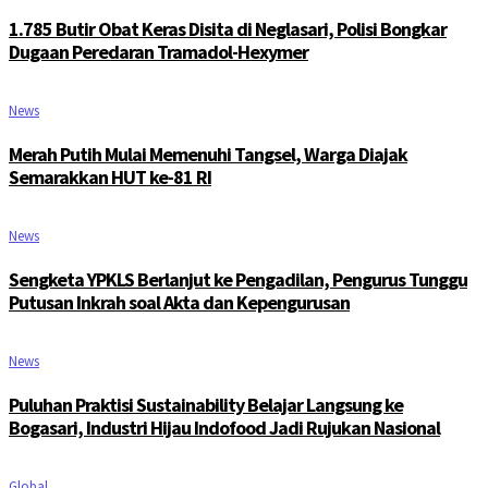
1.785 Butir Obat Keras Disita di Neglasari, Polisi Bongkar
Dugaan Peredaran Tramadol-Hexymer
News
Merah Putih Mulai Memenuhi Tangsel, Warga Diajak
Semarakkan HUT ke-81 RI
News
Sengketa YPKLS Berlanjut ke Pengadilan, Pengurus Tunggu
Putusan Inkrah soal Akta dan Kepengurusan
News
Puluhan Praktisi Sustainability Belajar Langsung ke
Bogasari, Industri Hijau Indofood Jadi Rujukan Nasional
Global