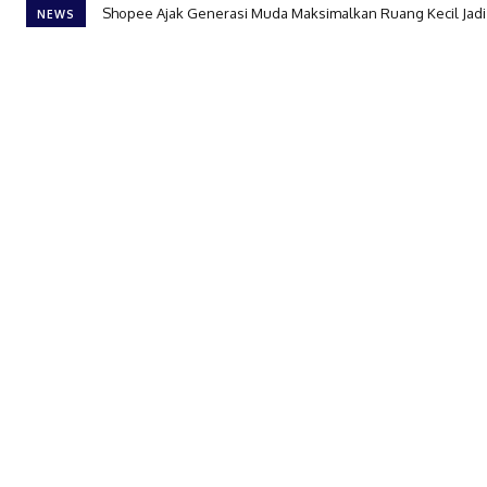
Felicia Asal Tangerang Resmi Jadi Juara The Icon Indonesia
NEWS