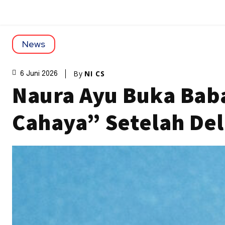
News
By
NI CS
6 Juni 2026
Naura Ayu Buka Bab
Cahaya” Setelah De