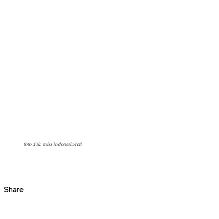
foto dok. miss indonesia/rcti
Share