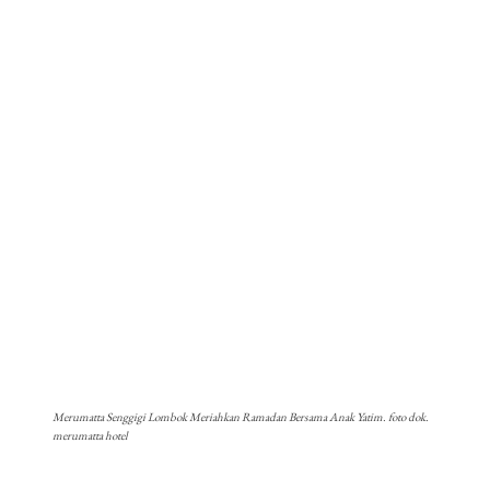
Merumatta Senggigi Lombok Meriahkan Ramadan Bersama Anak Yatim. foto dok.
merumatta hotel