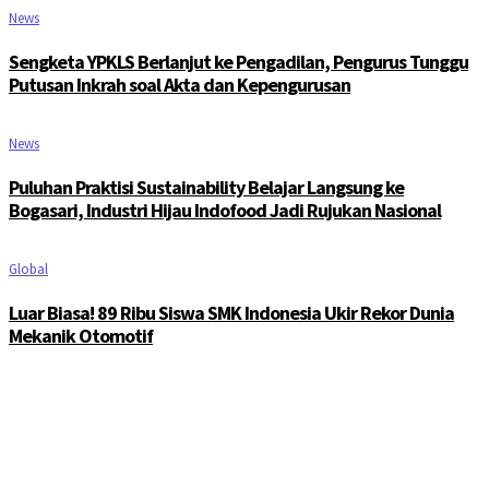
News
Sengketa YPKLS Berlanjut ke Pengadilan, Pengurus Tunggu
Putusan Inkrah soal Akta dan Kepengurusan
News
Puluhan Praktisi Sustainability Belajar Langsung ke
Bogasari, Industri Hijau Indofood Jadi Rujukan Nasional
Global
Luar Biasa! 89 Ribu Siswa SMK Indonesia Ukir Rekor Dunia
Mekanik Otomotif