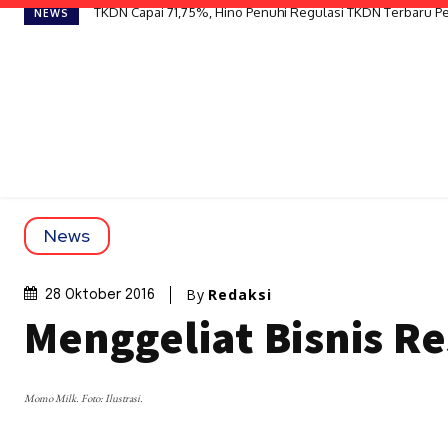
TKDN Capai 71,75%, Hino Penuhi Regulasi TKDN Terbaru 
NEWS
News
By
Redaksi
28 Oktober 2016
Menggeliat Bisnis Re
Momo Milk. Foto: Ilustrasi.