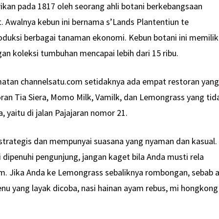
rikan pada 1817 oleh seorang ahli botani berkebangsaan
t. Awalnya kebun ini bernama s’Lands Plantentiun te
roduksi berbagai tanaman ekonomi. Kebun botani ini memilik
ngan koleksi tumbuhan mencapai lebih dari 15 ribu.
matan channelsatu.com setidaknya ada empat restoran yan
oran Tia Siera, Momo Milk, Vamilk, dan Lemongrass yang tid
, yaitu di jalan Pajajaran nomor 21.
strategis dan mempunyai suasana yang nyaman dan kasual.
i dipenuhi pengunjung, jangan kaget bila Anda musti rela
am. Jika Anda ke Lemongrass sebaliknya rombongan, sebab 
u yang layak dicoba, nasi hainan ayam rebus, mi hongkong