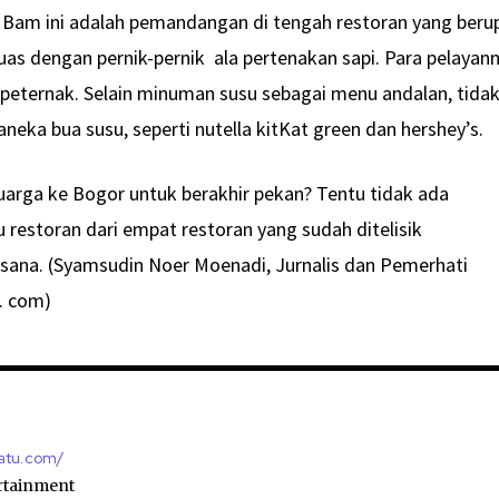
 Bam ini adalah pemandangan di tengah restoran yang beru
uas dengan pernik-pernik ala pertenakan sapi. Para pelayan
eternak. Selain minuman susu sebagai menu andalan, tida
neka bua susu, seperti nutella kitKat green dan hershey’s.
arga ke Bogor untuk berakhir pekan? Tentu tidak ada
 restoran dari empat restoran yang sudah ditelisik
e sana. (Syamsudin Noer Moenadi, Jurnalis dan Pemerhati
u. com)
satu.com/
rtainment