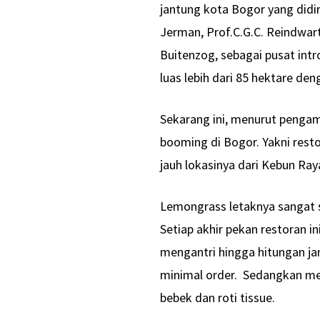
jantung kota Bogor yang didi
Jerman, Prof.C.G.C. Reindwar
Buitenzog, sebagai pusat int
luas lebih dari 85 hektare de
Sekarang ini, menurut penga
booming di Bogor. Yakni rest
jauh lokasinya dari Kebun Raya
Lemongrass letaknya sangat 
Setiap akhir pekan restoran in
mengantri hingga hitungan j
minimal order. Sedangkan men
bebek dan roti tissue.