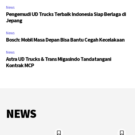
News
Pengemudi UD Trucks Terbaik Indonesia Siap Berlaga di
Jepang
News
Bosch: Mobil Masa Depan Bisa Bantu Cegah Kecelakaan
News
Astra UD Trucks & Trans Migasindo Tandatangani
Kontrak MCP
NEWS