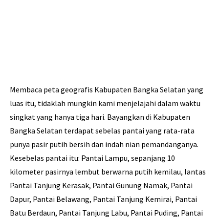
Membaca peta geografis Kabupaten Bangka Selatan yang
luas itu, tidaklah mungkin kami menjelajahi dalam waktu
singkat yang hanya tiga hari. Bayangkan di Kabupaten
Bangka Selatan terdapat sebelas pantai yang rata-rata
punya pasir putih bersih dan indah nian pemandanganya.
Kesebelas pantai itu: Pantai Lampu, sepanjang 10
kilometer pasirnya lembut berwarna putih kemilau, lantas
Pantai Tanjung Kerasak, Pantai Gunung Namak, Pantai
Dapur, Pantai Belawang, Pantai Tanjung Kemirai, Pantai
Batu Berdaun, Pantai Tanjung Labu, Pantai Puding, Pantai