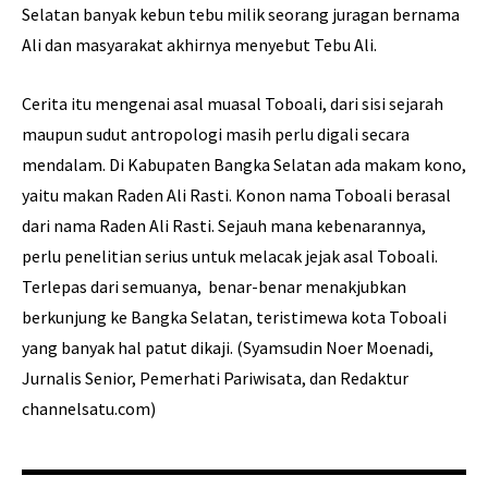
Selatan banyak kebun tebu milik seorang juragan bernama
Ali dan masyarakat akhirnya menyebut Tebu Ali.
Cerita itu mengenai asal muasal Toboali, dari sisi sejarah
maupun sudut antropologi masih perlu digali secara
mendalam. Di Kabupaten Bangka Selatan ada makam kono,
yaitu makan Raden Ali Rasti. Konon nama Toboali berasal
dari nama Raden Ali Rasti. Sejauh mana kebenarannya,
perlu penelitian serius untuk melacak jejak asal Toboali.
Terlepas dari semuanya, benar-benar menakjubkan
berkunjung ke Bangka Selatan, teristimewa kota Toboali
yang banyak hal patut dikaji. (Syamsudin Noer Moenadi,
Jurnalis Senior, Pemerhati Pariwisata, dan Redaktur
channelsatu.com)