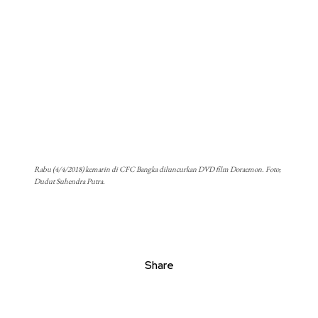
Rabu (4/4/2018) kemarin di CFC Bangka diluncurkan DVD film Doraemon. Foto;
Dudut Suhendra Putra.
Share