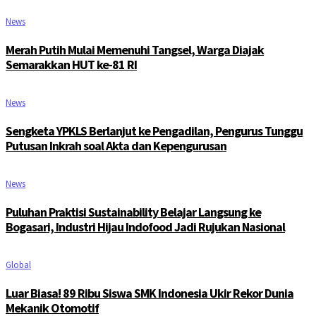
News
Merah Putih Mulai Memenuhi Tangsel, Warga Diajak
Semarakkan HUT ke-81 RI
News
Sengketa YPKLS Berlanjut ke Pengadilan, Pengurus Tunggu
Putusan Inkrah soal Akta dan Kepengurusan
News
Puluhan Praktisi Sustainability Belajar Langsung ke
Bogasari, Industri Hijau Indofood Jadi Rujukan Nasional
Global
Luar Biasa! 89 Ribu Siswa SMK Indonesia Ukir Rekor Dunia
Mekanik Otomotif