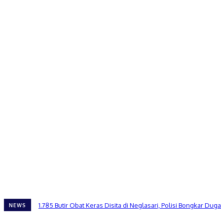
1.785 Butir Obat Keras Disita di Neglasari, Polisi Bongkar 
NEWS