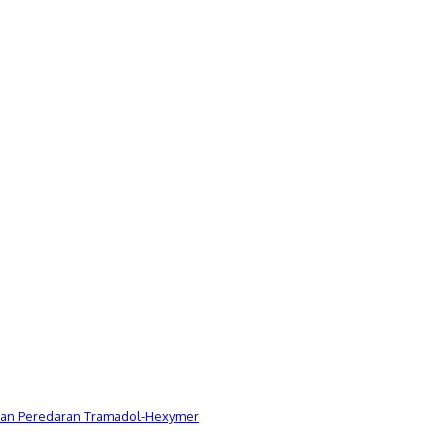
Dugaan Peredaran Tramadol-Hexymer