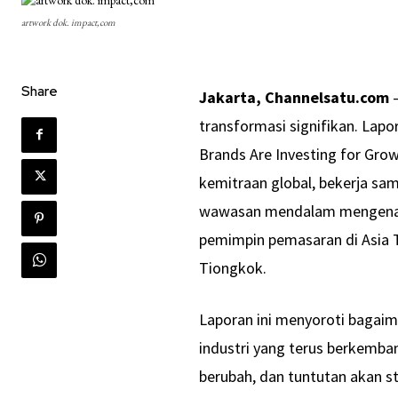
artwork dok. impact,com
Share
Jakarta, Channelsatu.com
–
transformasi signifikan. Lap
Brands Are Investing for Gro
kemitraan global, bekerja sa
wawasan mendalam mengenai pe
pemimpin pemasaran di Asia T
Tiongkok.
Laporan ini menyoroti bagaim
industri yang terus berkemba
berubah, dan tuntutan akan s