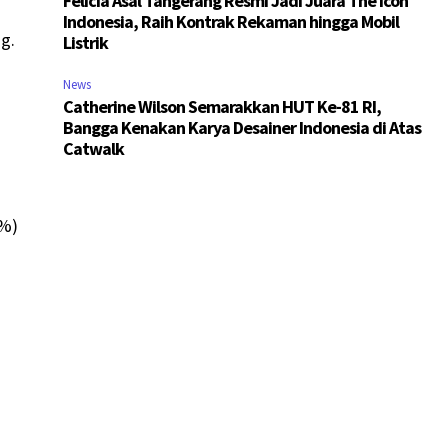
Felicia Asal Tangerang Resmi Jadi Juara The Icon
Indonesia, Raih Kontrak Rekaman hingga Mobil
g.
Listrik
News
Catherine Wilson Semarakkan HUT Ke-81 RI,
Bangga Kenakan Karya Desainer Indonesia di Atas
Catwalk
5%)