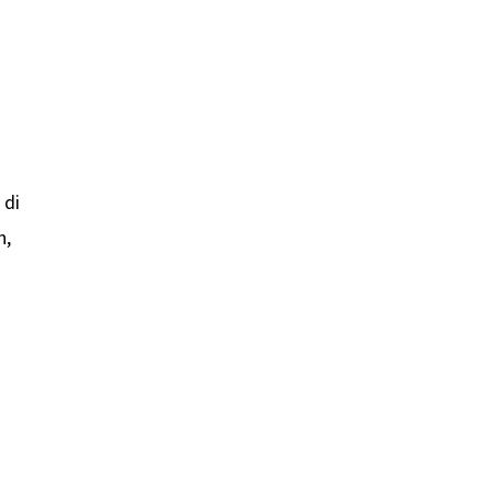
 di
n,