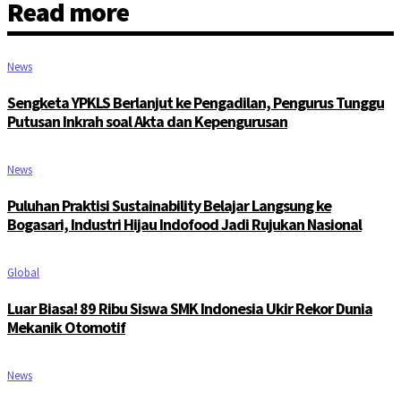
Read more
News
Sengketa YPKLS Berlanjut ke Pengadilan, Pengurus Tunggu
Putusan Inkrah soal Akta dan Kepengurusan
News
Puluhan Praktisi Sustainability Belajar Langsung ke
Bogasari, Industri Hijau Indofood Jadi Rujukan Nasional
Global
Luar Biasa! 89 Ribu Siswa SMK Indonesia Ukir Rekor Dunia
Mekanik Otomotif
News