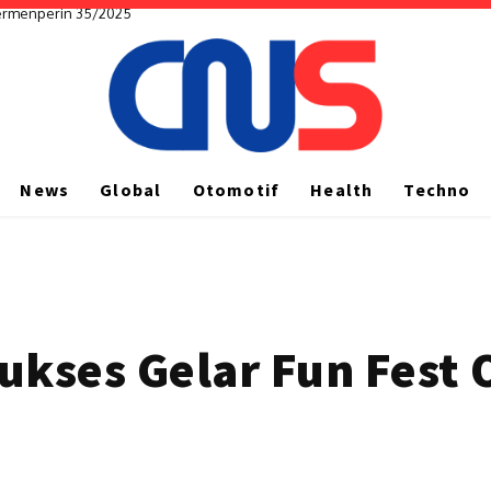
Permenperin 35/2025
News
Global
Otomotif
Health
Techno
kses Gelar Fun Fest On