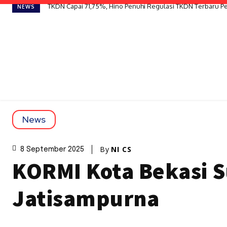
TKDN Capai 71,75%, Hino Penuhi Regulasi TKDN Terbaru 
NEWS
News
By
NI CS
8 September 2025
KORMI Kota Bekasi Su
Jatisampurna