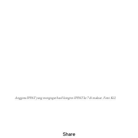
Anggota IPPAT yang mengugat hasil kongres IPPAT ke 7 di maksar. Foto: Ki2.
Share