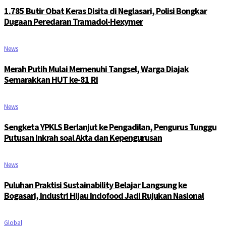
1.785 Butir Obat Keras Disita di Neglasari, Polisi Bongkar
Dugaan Peredaran Tramadol-Hexymer
News
Merah Putih Mulai Memenuhi Tangsel, Warga Diajak
Semarakkan HUT ke-81 RI
News
Sengketa YPKLS Berlanjut ke Pengadilan, Pengurus Tunggu
Putusan Inkrah soal Akta dan Kepengurusan
News
Puluhan Praktisi Sustainability Belajar Langsung ke
Bogasari, Industri Hijau Indofood Jadi Rujukan Nasional
Global