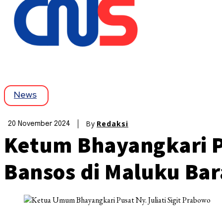
News
By
Redaksi
20 November 2024
Ketum Bhayangkari P
Bansos di Maluku Bar