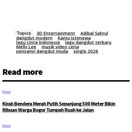
3D Entertainment
Adibal Sahrul
Topics
dangdut modern
Kamu Istimewa
lagu cinta Indonesia
lagu dangdut terbaru
Melly Lee
musik video ceria
penyanyi dangdut muda
single 2026
Read more
News
Kirab Bendera Merah Putih Sepanjang 500 Meter Bikin
Ribuan Warga Bogor Tumpah Ruah ke Jalan
News