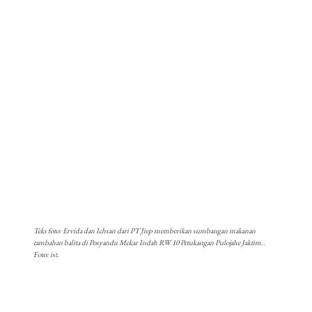
Teks foto: Ervida dan Ichsan dari PT Jiep memberikan sumbangan makanan
tambahan balita di Posyandu Mekar Indah RW 10 Petukangan Pulojahe Jaktim..
Foto: ist.