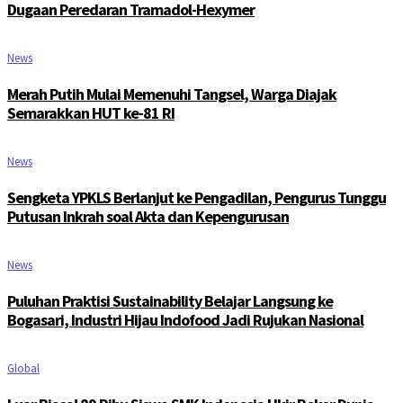
Dugaan Peredaran Tramadol-Hexymer
News
Merah Putih Mulai Memenuhi Tangsel, Warga Diajak
Semarakkan HUT ke-81 RI
News
Sengketa YPKLS Berlanjut ke Pengadilan, Pengurus Tunggu
Putusan Inkrah soal Akta dan Kepengurusan
News
Puluhan Praktisi Sustainability Belajar Langsung ke
Bogasari, Industri Hijau Indofood Jadi Rujukan Nasional
Global