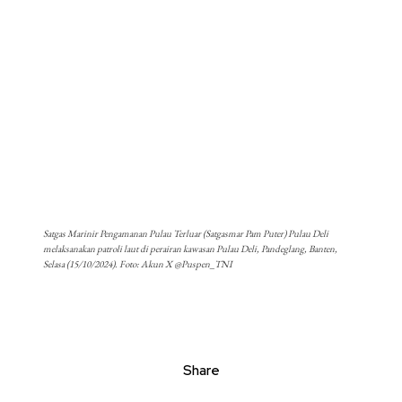
Satgas Marinir Pengamanan Pulau Terluar (Satgasmar Pam Puter) Pulau Deli
melaksanakan patroli laut di perairan kawasan Pulau Deli, Pandeglang, Banten,
Selasa (15/10/2024). Foto: Akun X @Puspen_TNI
Share