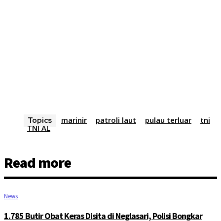
marinir
patroli laut
pulau terluar
tni
Topics
TNI AL
Read more
News
1.785 Butir Obat Keras Disita di Neglasari, Polisi Bongkar