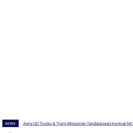
Astra UD Trucks & Trans Migasindo Tandatangani Kontrak MC
NEWS