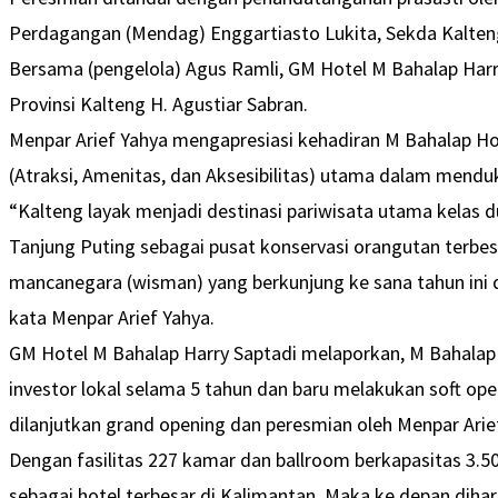
Perdagangan (Mendag) Enggartiasto Lukita, Sekda Kalteng 
Bersama (pengelola) Agus Ramli, GM Hotel M Bahalap Harr
Provinsi Kalteng H. Agustiar Sabran.
Menpar Arief Yahya mengapresiasi kehadiran M Bahalap Ho
(Atraksi, Amenitas, dan Aksesibilitas) utama dalam mend
“Kalteng layak menjadi destinasi pariwisata utama kelas 
Tanjung Puting sebagai pusat konservasi orangutan terbe
mancanegara (wisman) yang berkunjung ke sana tahun ini 
kata Menpar Arief Yahya.
GM Hotel M Bahalap Harry Saptadi melaporkan, M Bahalap
investor lokal selama 5 tahun dan baru melakukan soft op
dilanjutkan grand opening dan peresmian oleh Menpar Arie
Dengan fasilitas 227 kamar dan ballroom berkapasitas 3.
sebagai hotel terbesar di Kalimantan. Maka ke depan d