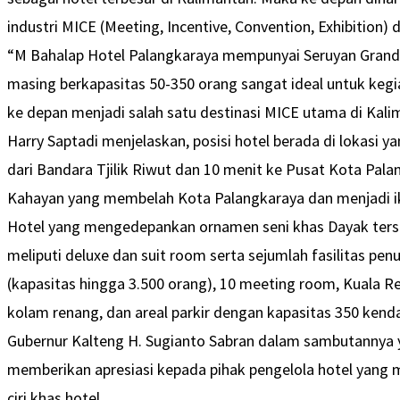
industri MICE (Meeting, Incentive, Convention, Exhibition) d
“M Bahalap Hotel Palangkaraya mempunyai Seruyan Grand
masing berkapasitas 50-350 orang sangat ideal untuk keg
ke depan menjadi salah satu destinasi MICE utama di Kalim
Harry Saptadi menjelaskan, posisi hotel berada di lokasi y
dari Bandara Tjilik Riwut dan 10 menit ke Pusat Kota Pala
Kahayan yang membelah Kota Palangkaraya dan menjadi ik
Hotel yang mengedepankan ornamen seni khas Dayak terse
meliputi deluxe dan suit room serta sejumlah fasilitas pen
(kapasitas hingga 3.500 orang), 10 meeting room, Kuala R
kolam renang, dan areal parkir dengan kapasitas 350 kend
Gubernur Kalteng H. Sugianto Sabran dalam sambutannya ya
memberikan apresiasi kepada pihak pengelola hotel yang 
ciri khas hotel.