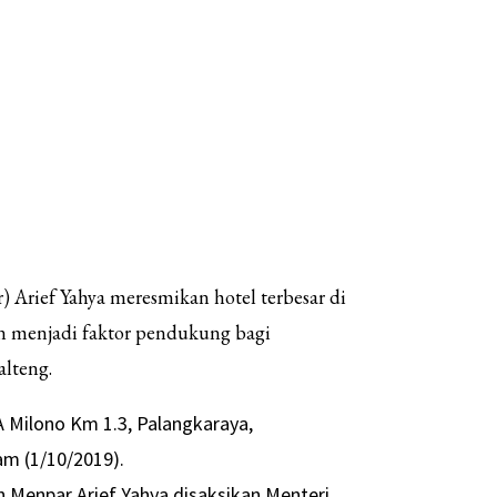
) Arief Yahya meresmikan hotel terbesar di
n menjadi faktor pendukung bagi
lteng.
A Milono Km 1.3, Palangkaraya,
am (1/10/2019).
 Menpar Arief Yahya disaksikan Menteri