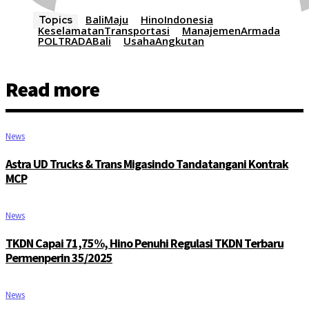
BaliMaju
HinoIndonesia
Topics
KeselamatanTransportasi
ManajemenArmada
POLTRADABali
UsahaAngkutan
Read more
News
Astra UD Trucks & Trans Migasindo Tandatangani Kontrak
MCP
News
TKDN Capai 71,75%, Hino Penuhi Regulasi TKDN Terbaru
Permenperin 35/2025
News