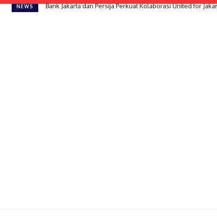
Bank Jakarta dan Persija Perkuat Kolaborasi United for Jakarta
TIGGO V Debut di GIIAS: Satu Mobil untuk Segala Kebutu
NEWS