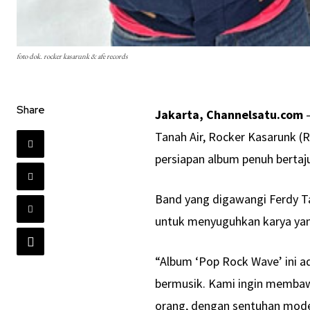
foto dok. rocker kasarunk & afe records
Share
Jakarta, Channelsatu.com
–
Tanah Air, Rocker Kasarunk 
persiapan album penuh bertaj
Band yang digawangi Ferdy Ta
untuk menyuguhkan karya yang 
“Album ‘Pop Rock Wave’ ini ad
bermusik. Kami ingin membaw
orang, dengan sentuhan moder