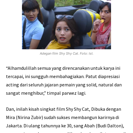
Adegan film Shy Shy Cat. Foto: Ist.
“Alhamdulillah semua yang direncanakan untuk karya ini
tercapai, ini sungguh membahagiakan. Patut diapresiasi
acting dari seluruh jajaran pemain yang solid, natural dan
sangat menghibur,” timpal parwez lagi.
Dan, inilah kisah singkat film Shy Shy Cat, Dibuka dengan
Mira (Nirina Zubir) sudah sukses membangun karirnya di
Jakarta. Di ulang tahunnya ke 30, sang Abah (Budi Dalton),