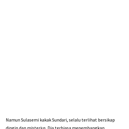
Namun Sulasemi kakak Sundari, selalu terlihat bersikap
dingin dan misterius. Dia terbiasa menembangkan