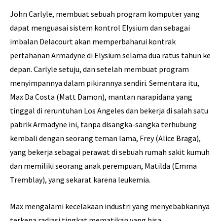
John
Carlyle
,
membuat sebuah program
komputer yang
dapat menguasai sistem
kontrol
Elysium
dan
sebagai
imbalan Delacourt akan
memperbaharui
kontrak
pertahanan
Armadyne
di
Elysium
selama dua ratus
tahun ke
depan
.
Carlyle
setuju
,
dan
setelah membuat
program
menyimpannya
dalam pikirannya sendiri
.
Sementara itu,
Max
Da
Costa (Matt Damon)
,
mantan narapidana
yang
tinggal
di reruntuhan
Los
Angeles
dan bekerja
di salah satu
pabrik
Armadyne
ini
,
tanpa disangka-sangka terhubung
kembali
dengan seorang teman lama
,
Frey (Alice Braga)
,
yang bekerja
sebagai perawat
di sebuah rumah sakit
kumuh
dan
memiliki seorang anak perempuan
,
Matilda (Emma
Tremblay)
,
yang sekarat
karena leukemia
.
Max mengalami
kecelakaan industri
yang menyebabkannya
terkena
radiasi tingkat mematikan
yang bisa