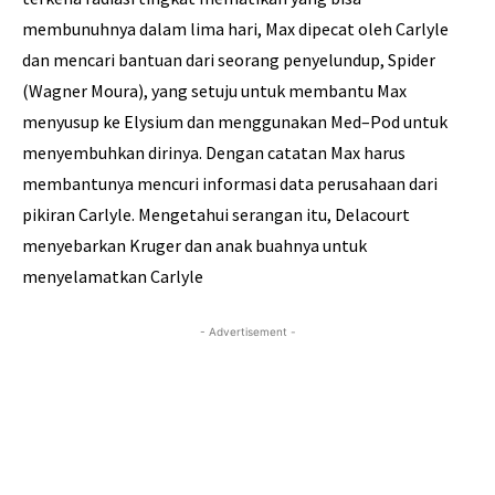
membunuhnya
dalam
lima hari
,
Max
dipecat
oleh
Carlyle
dan
mencari bantuan dari
seorang penyelundup
,
Spider
(Wagner Moura),
yang setuju untuk
membantu
Max
menyusup
ke
Elysium
dan menggunakan
Med
–
Pod
untuk
menyembuhkan
dirinya
.
Dengan catatan
Max
harus
membantunya
mencuri informasi
data perusahaan
dari
pikiran
Carlyle
.
Mengetahui
serangan itu
,
Delacourt
menyebarkan
Kruger
dan anak buahnya
untuk
menyelamatkan
Carlyle
- Advertisement -