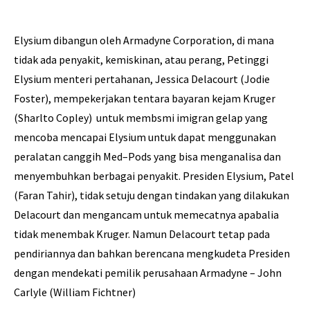
Elysium dibangun oleh
Armadyne
Corporation,
di mana
tidak ada
penyakit
,
kemiskinan
,
atau perang
,
Petinggi
Elysium
menteri
pertahanan,
Jessica
Delacourt (Jodie
Foster)
,
mempekerjakan
tentara bayaran
kejam
Kruger
(Sharlto Copley)
untuk membsmi
imigran gelap
yang
mencoba mencapai
Elysium
untuk dapat menggunakan
peralatan
canggih
Med
–
Pods yang bisa menganalisa dan
menyembuhkan berbagai penyakit
.
Presiden
Elysium, Patel
(Faran Tahir),
tidak setuju dengan
tindakan yang dilakukan
Delacourt
dan
mengancam untuk memecat
nya
apabalia
tidak
menembak
Kruger
. Namun Delacourt tetap pada
pendiriannya dan bahkan berencana mengkudeta Presiden
dengan mendekati pemilik perusahaan Armadyne – John
Carlyle (William Fichtner)