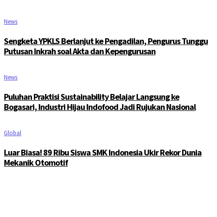
News
Sengketa YPKLS Berlanjut ke Pengadilan, Pengurus Tunggu
Putusan Inkrah soal Akta dan Kepengurusan
News
Puluhan Praktisi Sustainability Belajar Langsung ke
Bogasari, Industri Hijau Indofood Jadi Rujukan Nasional
Global
Luar Biasa! 89 Ribu Siswa SMK Indonesia Ukir Rekor Dunia
Mekanik Otomotif