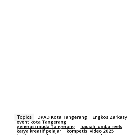
DPAD Kota Tangerang
Engkos Zarkasy
Topics
event kota Tangerang
generasi muda Tangerang
hadiah lomba reels
karya kreatif pelajar
kompetisi video 2025