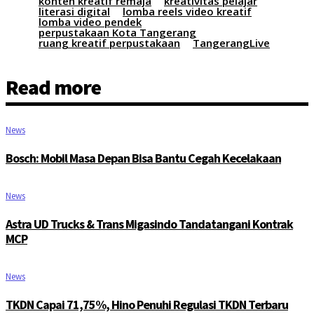
konten kreatif remaja
kreativitas pelajar
literasi digital
lomba reels video kreatif
lomba video pendek
perpustakaan Kota Tangerang
ruang kreatif perpustakaan
TangerangLive
Read more
News
Bosch: Mobil Masa Depan Bisa Bantu Cegah Kecelakaan
News
Astra UD Trucks & Trans Migasindo Tandatangani Kontrak
MCP
News
TKDN Capai 71,75%, Hino Penuhi Regulasi TKDN Terbaru