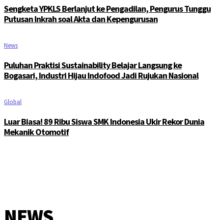
Sengketa YPKLS Berlanjut ke Pengadilan, Pengurus Tunggu
Putusan Inkrah soal Akta dan Kepengurusan
News
Puluhan Praktisi Sustainability Belajar Langsung ke
Bogasari, Industri Hijau Indofood Jadi Rujukan Nasional
Global
Luar Biasa! 89 Ribu Siswa SMK Indonesia Ukir Rekor Dunia
Mekanik Otomotif
NEWS