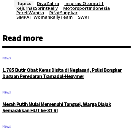
DivaZahra
InspirasiOtomotif
Topics
KejurnasSprintRally
MotorsportIndonesia
PereliWanita
RifatSungkar
SIMPATIWomanRallyTeam
SWRT
Read more
News
1.785 Butir Obat Keras Disita di Neglasari, Polisi Bongkar
Dugaan Peredaran Tramadol-Hexymer
News
Merah Putih Mulai Memenuhi Tangsel, Warga Diajak
Semarakkan HUT ke-81 RI
News