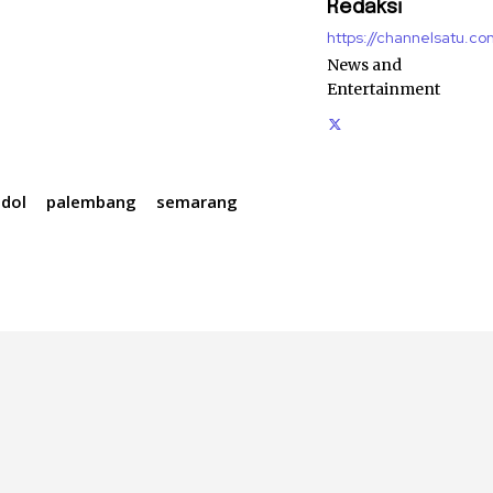
Redaksi
https://channelsatu.co
News and
Entertainment
idol
palembang
semarang