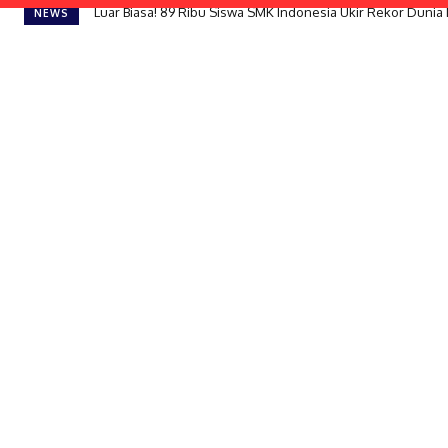
Luar Biasa! 89 Ribu Siswa SMK Indonesia Ukir Rekor Dunia
Paguyuban Konsumen Plastik dan Benang Nusantara Mint
NEWS