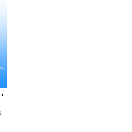
im
a
i.