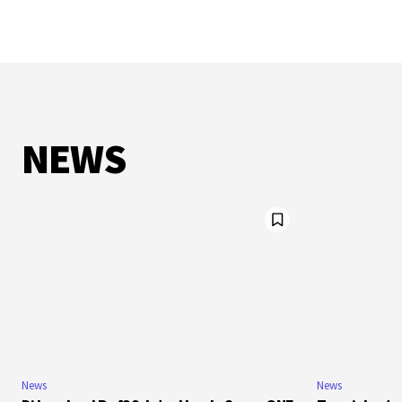
NEWS
News
News