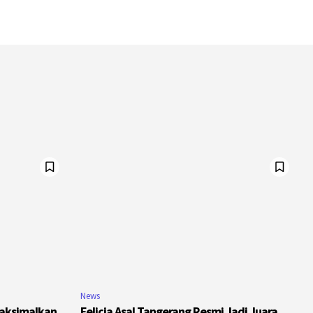
News
Maksimalkan
Felicia Asal Tangerang Resmi Jadi Juara