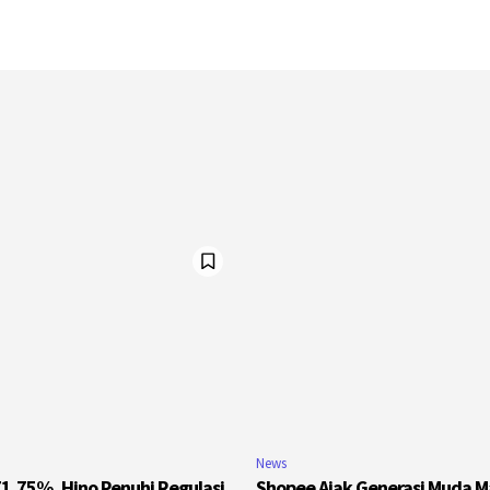
News
1,75%, Hino Penuhi Regulasi
Shopee Ajak Generasi Muda 