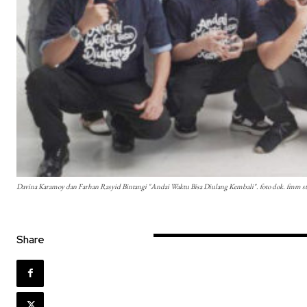
Davina Karamoy dan Farhan Rasyid Bintangi "Andai Waktu Bisa Diulang Kembali". foto dok. fmm s
Share