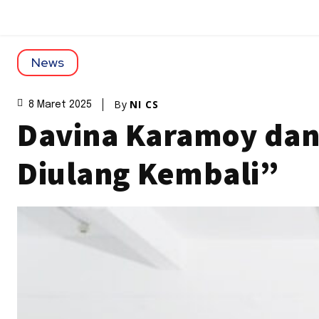
News
By
NI CS
8 Maret 2025
Davina Karamoy dan 
Diulang Kembali”