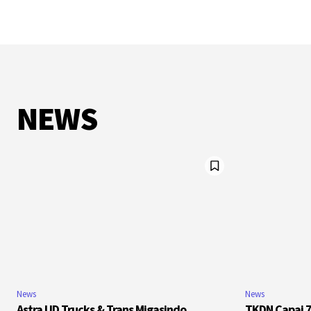
NEWS
News
News
Astra UD Trucks & Trans Migasindo
TKDN Capai 7