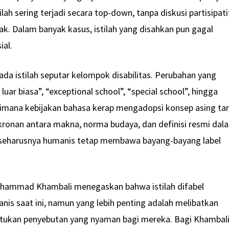
lah sering terjadi secara top-down, tanpa diskusi partisipati
k. Dalam banyak kasus, istilah yang disahkan pun gagal
ial.
pada istilah seputar kelompok disabilitas. Perubahan yang
uar biasa”, “exceptional school”, “special school”, hingga
mana kebijakan bahasa kerap mengadopsi konsep asing ta
ronan antara makna, norma budaya, dan definisi resmi dal
 seharusnya humanis tetap membawa bayang-bayang label
Muhammad Khambali menegaskan bahwa istilah difabel
nis saat ini, namun yang lebih penting adalah melibatkan
ukan penyebutan yang nyaman bagi mereka. Bagi Khambali