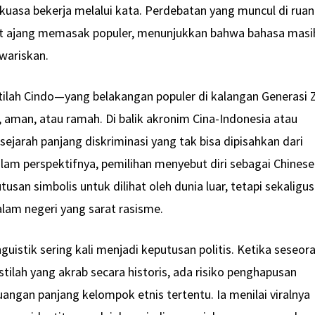
uasa bekerja melalui kata. Perdebatan yang muncul di ruan
ait ajang memasak populer, menunjukkan bahwa bahasa masi
wariskan.
ilah Cindo—yang belakangan populer di kalangan Generasi
, aman, atau ramah. Di balik akronim Cina-Indonesia atau
sejarah panjang diskriminasi yang tak bisa dipisahkan dari
alam perspektifnya, pemilihan menyebut diri sebagai Chinese
san simbolis untuk dilihat oleh dunia luar, tetapi sekaligus
dalam negeri yang sarat rasisme.
guistik sering kali menjadi keputusan politis. Ketika seseor
ilah yang akrab secara historis, ada risiko penghapusan
uangan panjang kelompok etnis tertentu. Ia menilai viralnya