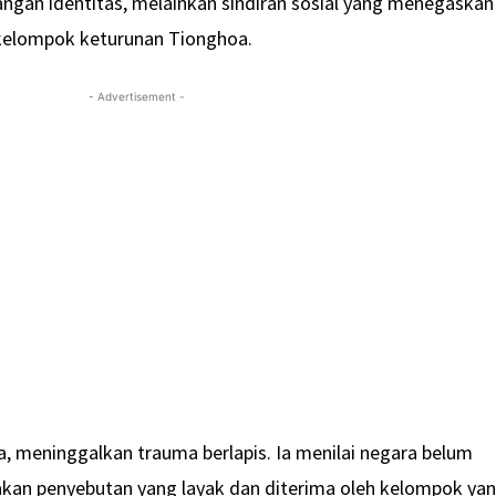
angan identitas, melainkan sindiran sosial yang menegaskan
 kelompok keturunan Tionghoa.
- Advertisement -
ya, meninggalkan trauma berlapis. Ia menilai negara belum
an penyebutan yang layak dan diterima oleh kelompok ya