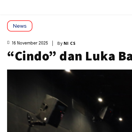
News
By
NI CS
16 November 2025
“Cindo” dan Luka Ba