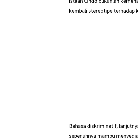
istilah Cindo bukanlah kemen
kembali stereotipe terhadap
Bahasa diskriminatif, lanjutn
sepenuhnya mampu menyediak