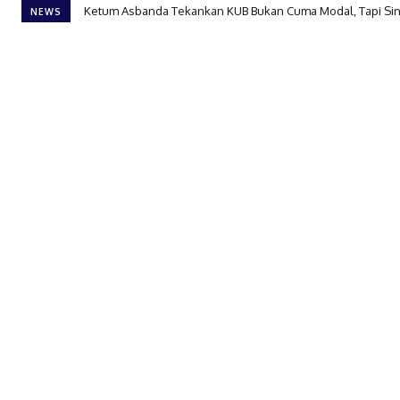
Ketum Asbanda Tekankan KUB Bukan Cuma Modal, Tapi Sinerg
Di banderol Rp438 Juta, Honda Super-ONE Resmi Buka Pe
NEWS