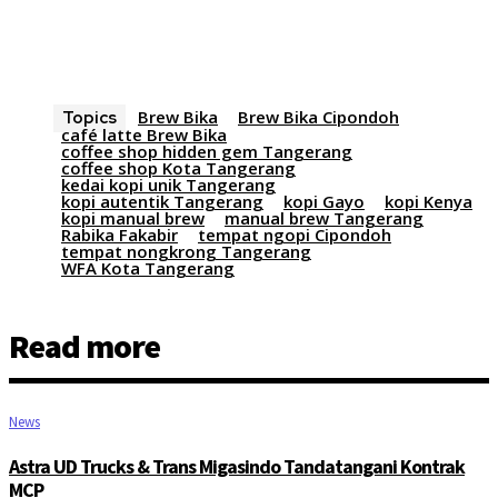
Brew Bika
Brew Bika Cipondoh
Topics
café latte Brew Bika
coffee shop hidden gem Tangerang
coffee shop Kota Tangerang
kedai kopi unik Tangerang
kopi autentik Tangerang
kopi Gayo
kopi Kenya
kopi manual brew
manual brew Tangerang
Rabika Fakabir
tempat ngopi Cipondoh
tempat nongkrong Tangerang
WFA Kota Tangerang
Read more
News
Astra UD Trucks & Trans Migasindo Tandatangani Kontrak
MCP