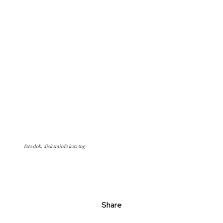
foto dok. diskominfo kota tng
Share