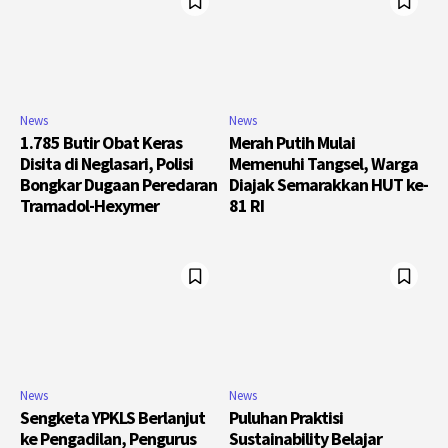
News
News
1.785 Butir Obat Keras
Merah Putih Mulai
Disita di Neglasari, Polisi
Memenuhi Tangsel, Warga
Bongkar Dugaan Peredaran
Diajak Semarakkan HUT ke-
Tramadol-Hexymer
81 RI
News
News
Sengketa YPKLS Berlanjut
Puluhan Praktisi
ke Pengadilan, Pengurus
Sustainability Belajar