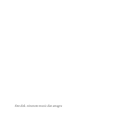
foto dok. ninenote music dan amagra