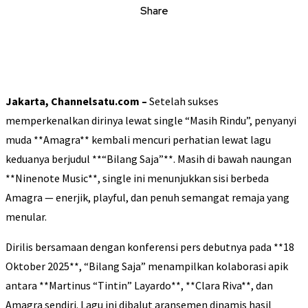
Share
Jakarta, Channelsatu.com –
Setelah sukses
memperkenalkan dirinya lewat single “Masih Rindu”, penyanyi
muda **Amagra** kembali mencuri perhatian lewat lagu
keduanya berjudul **“Bilang Saja”**. Masih di bawah naungan
**Ninenote Music**, single ini menunjukkan sisi berbeda
Amagra — enerjik, playful, dan penuh semangat remaja yang
menular.
Dirilis bersamaan dengan konferensi pers debutnya pada **18
Oktober 2025**, “Bilang Saja” menampilkan kolaborasi apik
antara **Martinus “Tintin” Layardo**, **Clara Riva**, dan
Amagra sendiri. Lagu ini dibalut aransemen dinamis hasil