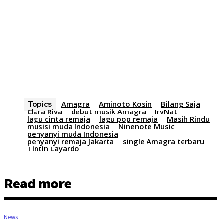
Amagra
Aminoto Kosin
Bilang Saja
Topics
Clara Riva
debut musik Amagra
IrvNat
lagu cinta remaja
lagu pop remaja
Masih Rindu
musisi muda Indonesia
Ninenote Music
penyanyi muda Indonesia
penyanyi remaja Jakarta
single Amagra terbaru
Tintin Layardo
Read more
News