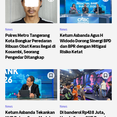
News
News
Polres Metro Tangerang
Ketum Asbanda Agus H
Kota Bongkar Peredaran
Widodo Dorong Sinergi BPD
Ribuan Obat Keras Ilegal di
dan BPR dengan Mitigasi
Kosambi, Seorang
Risiko Ketat
Pengedar Ditangkap
News
News
Ketum Asbanda Tekankan
Di banderol Rp438 Juta,