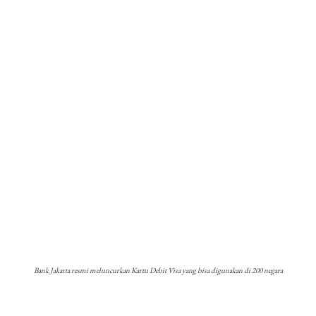
Bank Jakarta resmi meluncurkan Kartu Debit Visa yang bisa digunakan di 200 negara