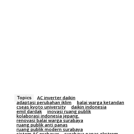
AC inverter daikin
Topics
adaptasi perubahan iklim
balai warga ketandan
cseas kyoto university
daikin indonesia
emil dardak
inovasi ruang publik
kolaborasi indonesia jepang.
renovasi balai warga surabaya
ruang publik anti panas
ruang publik modern surabaya
sistem AC prabayar
surabaya panas ekstrem