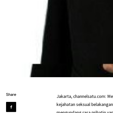
Share
Jakarta, channelsatu.com: M
kejahatan seksual belakangan 
mengundang rasa prihatin ya